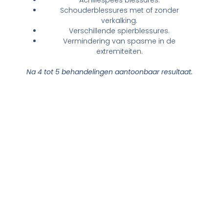
Achillespees blessures.
Schouderblessures met of zonder
verkalking.
Verschillende spierblessures.
Vermindering van spasme in de
extremiteiten.
Na 4 tot 5 behandelingen aantoonbaar resultaat.
Hebt u vragen over
Shockwave-therapie?
U kunt ons altijd even bellen of een e-mail sturen.
Mochten we de telefoon niet kunnen opnemen?
Spreek dan het antwoordapparaat in, en dan
bellen wij u zo snel mogelijk terug om zo uw vraag
te kunnen bespreken.